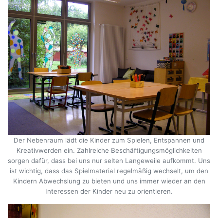
Der Nebenraum lädt die Kinder zum Spielen, Entspannen und
Kreativwerden ein. Zahlreiche Beschäftigungsmöglichkeiten
sorgen dafür, dass bei uns nur selten Langeweile aufkommt. Uns
ist wichtig, dass das Spielmaterial regelmäßig wechselt, um den
Kindern Abwechslung zu bieten und uns immer wieder an den
Interessen der Kinder neu zu orientieren.